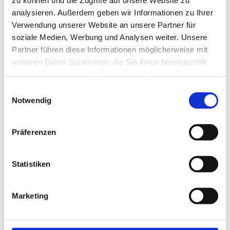
zu können und die Zugriffe auf unsere Website zu
analysieren. Außerdem geben wir Informationen zu Ihrer
Verwendung unserer Website an unsere Partner für
soziale Medien, Werbung und Analysen weiter. Unsere
20.07. Öffentliches Profil20.07.
Öffentliches Profil20.07.
Partner führen diese Informationen möglicherweise mit
Öffentliches Profil
weiteren Daten zusammen, die Sie ihnen bereitgestellt
Zürich, Schweiz
haben oder die sie im Rahmen Ihrer Nutzung der Dienste
Telefon:
12345678
gesammelt haben.
E
Mobil:
123456789012345
Notwendig
E-Mail:
tosch2017+test20072@gmail.c
i
om
n
w
Präferenzen
20.07. / 20.07.-1 / 20.07.-2 / 20.07.-3 / 20.07.-4
i
l
l
Statistiken
i
g
Marketing
u
n
g